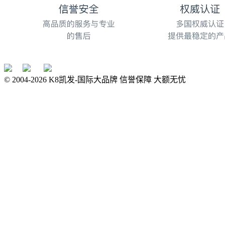
© 2004-
2026
K8凯发-国际大品牌 信誉保障 大额无忧