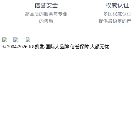
© 2004-
2026
K8凯发-国际大品牌 信誉保障 大额无忧