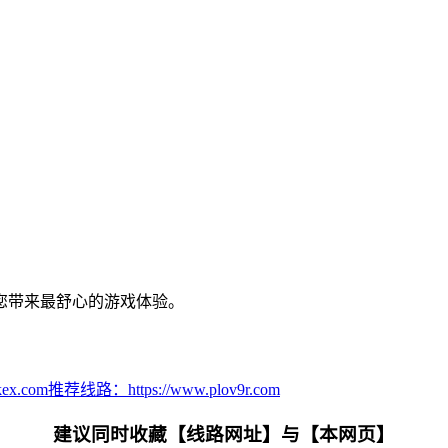
您带来最舒心的游戏体验。
kex.com
推荐线路：
https://www.plov9r.com
建议同时收藏【线路网址】与【本网页】