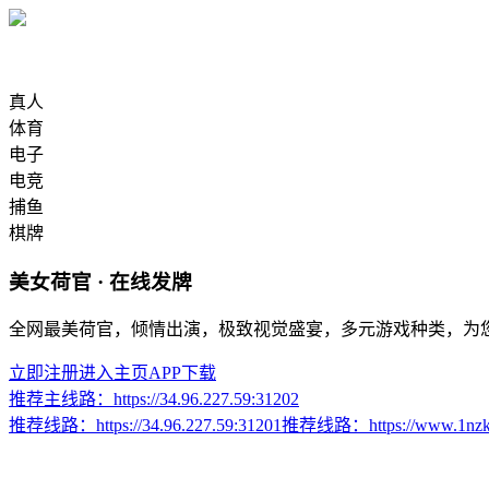
真人
体育
电子
电竞
捕鱼
棋牌
美女荷官 · 在线发牌
全网最美荷官，倾情出演，极致视觉盛宴，多元游戏种类，为
立即注册
进入主页
APP下载
推荐主线路：
https://34.96.227.59:31202
推荐线路：
https://34.96.227.59:31201
推荐线路：
https://www.1nz